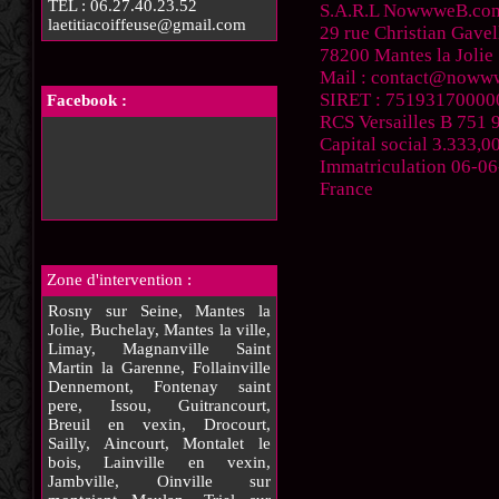
TEL : 06.27.40.23.52
S.A.R.L NowwweB.co
laetitiacoiffeuse@gmail.com
29 rue Christian Gavel
78200 Mantes la Jolie
Mail : contact@noww
SIRET : 75193170000
Facebook :
RCS Versailles B 751 
Capital social 3.333,
Immatriculation 06-0
France
Zone d'intervention :
Rosny sur Seine, Mantes la
Jolie, Buchelay, Mantes la ville,
Limay, Magnanville Saint
Martin la Garenne, Follainville
Dennemont, Fontenay saint
pere, Issou, Guitrancourt,
Breuil en vexin, Drocourt,
Sailly, Aincourt, Montalet le
bois, Lainville en vexin,
Jambville, Oinville sur