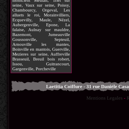
montcient Meulan, Triel sur
seine, Vaux sur seine, Poissy,
Chambourcy, Orgeval, Les
alluets le roi, Morainvilliers,
Ecquevilly, Maule, Nézel,
Aubergenville, Epone, La
falaise, Aulnay sur mauldre,
Bazemont, Jumeauville
Goussonville, Septeuil,
Arnouville les mantes,
Boinville en mantois, Guerville,
Mezieres sur seine, Auffreville
Brasseuil, Breuil bois robert,
Issou, Guitrancourt,
Gargenville, Porcheville
Laetitia Coiffure - 31 rue Danièle Casa
Mentions Legales
-
R